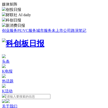
媒体矩阵
创投日报
财联社 AI daily
科创日报
新消费日报
创业服务
PE/VC服务
城市服务
未上市公司路演笔记
头条
K电报
热话题
K活动
关于我们