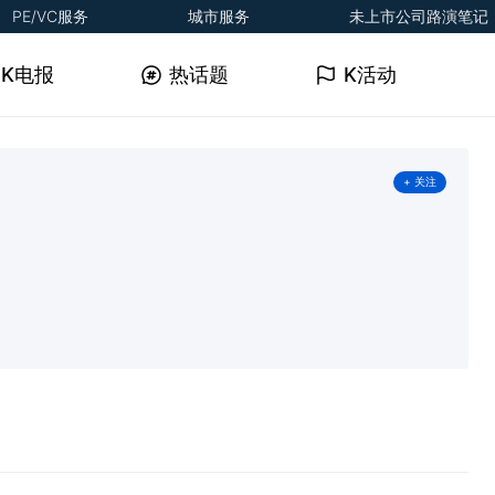
PE/VC服务
城市服务
未上市公司路演笔记
K电报
热话题
K活动
+ 关注