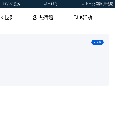
PE/VC服务
城市服务
未上市公司路演笔记
K电报
热话题
K活动
+ 关注